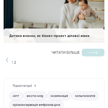
Дитина вчасно, як бізнес-проект ділової жінки
ЧИТАТИ БІЛЬШЕ
Пагінація
1
2
записів
Підкатегорії
8
ніпт
екз по нсзу
інсемінація
кольпоскопія
кріоконсервація ембріонів ціна