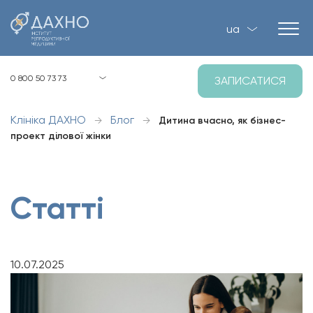
ua
Київ, вул. Загорівська, 1, Р-2
0 800 50 73 73
ЗАПИСАТИСЯ
8:00 - 21:00 пн-нд
Клініка ДАХНО
Блог
→
→
Дитина вчасно, як бізнес-
проект ділової жінки
Статті
10.07.2025