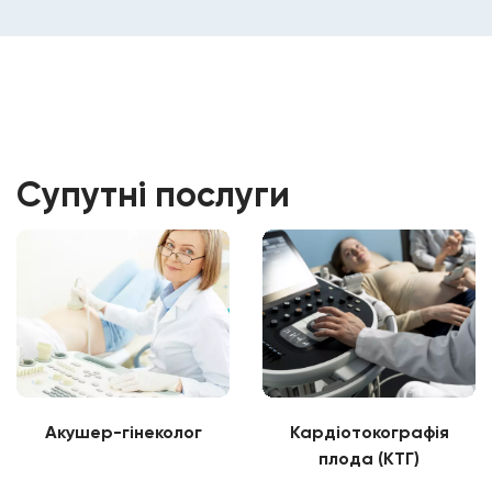
Супутні послуги
Акушер-гінеколог
Кардіотокографія
плода (КТГ)