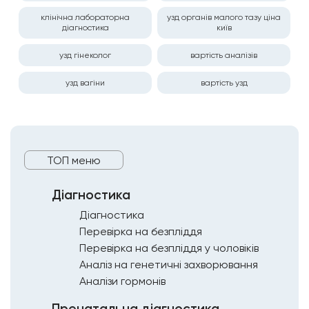
клінічна лабораторна
узд органів малого тазу ціна
діагностика
київ
узд гінеколог
вартість аналізів
узд вагіни
вартість узд
ТОП меню
Діагностика
Діагностика
Перевірка на безпліддя
Перевірка на безпліддя у чоловіків
Аналіз на генетичні захворювання
Аналізи гормонів
Пренатальна діагностика