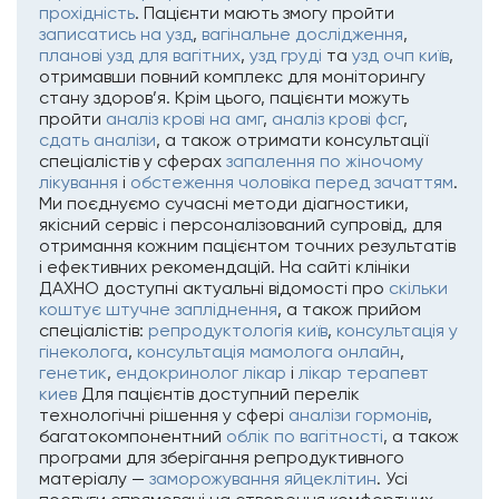
прохідність
. Пацієнти мають змогу пройти
записатись на узд
,
вагінальне дослідження
,
планові узд для вагітних
,
узд груді
та
узд очп київ
,
отримавши повний комплекс для моніторингу
стану здоров’я. Крім цього, пацієнти можуть
пройти
аналіз крові на амг
,
аналіз крові фсг
,
сдать аналізи
, а також отримати консультації
спеціалістів у сферах
запалення по жіночому
лікування
і
обстеження чоловіка перед зачаттям
.
Ми поєднуємо сучасні методи діагностики,
якісний сервіс і персоналізований супровід, для
отримання кожним пацієнтом точних результатів
і ефективних рекомендацій. На сайті клініки
ДАХНО доступні актуальні відомості про
скільки
коштує штучне запліднення
, а також прийом
спеціалістів:
репродуктологія київ
,
консультація у
гінеколога
,
консультація мамолога онлайн
,
генетик
,
ендокринолог лікар
і
лікар терапевт
киев
Для пацієнтів доступний перелік
технологічні рішення у сфері
аналізи гормонів
,
багатокомпонентний
облік по вагітності
, а також
програми для зберігання репродуктивного
матеріалу —
заморожування яйцеклітин
. Усі