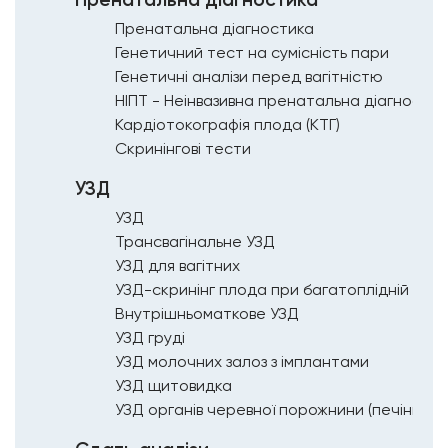
Пренатальна діагностика
Генетичний тест на сумісність пари
Генетичні аналізи перед вагітністю
НІПТ - Неінвазивна пренатальна діагностик
Кардіотокографія плода (КТГ)
Скринінгові тести
УЗД
УЗД
Трансвагінальне УЗД
УЗД для вагітних
Внутрішньоматкове УЗД
УЗД груді
УЗД молочних залоз з імплантами
УЗД щитовидка