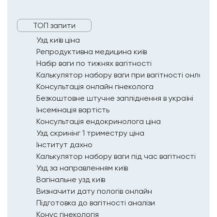
ТОП запити
Узд київ ціна
Репродуктивна медицина київ
Набір ваги по тижнях вагітності
Калькулятор набору ваги при вагітності онлайн
Консультація онлайн гінеколога
Безкоштовне штучне запліднення в україні
Інсемінація вартість
Консультація ендокринолога ціна
Узд скринінг 1 триместру ціна
Інститут дахно
Калькулятор набору ваги під час вагітності
Узд за направленням київ
Вагінальне узд київ
Визначити дату пологів онлайн
Підготовка до вагітності аналізи
Конус гінекологія