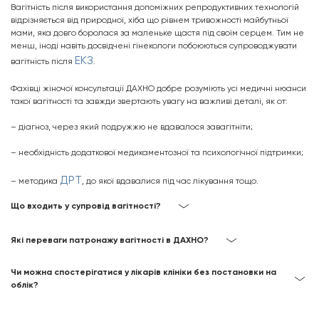
Вагітність після використання допоміжних репродуктивних технологій
відрізняється від природної, хіба що рівнем тривожності майбутньої
мами, яка довго боролася за маленьке щастя під своїм серцем. Тим не
менш, іноді навіть досвідчені гінекологи побоюються супроводжувати
ЕКЗ
вагітність після
.
Фахівці жіночої консультації ДАХНО добре розуміють усі медичні нюанси
такої вагітності та завжди звертають увагу на важливі деталі, як от:
– діагноз, через який подружжю не вдавалося завагітніти;
– необхідність додаткової медикаментозної та психологічної підтримки;
ДРТ
– методика
, до якої вдавалися під час лікування тощо.
Що входить у супровід вагітності?
Які переваги патронажу вагітності в ДАХНО?
Чи можна спостерігатися у лікарів клініки без постановки на
облік?