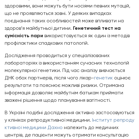
здоровими, вони можуть бути носіями певних мутацій,
що не проявляються зовні. У деяких випадках
поєднання таких особливостей може впливати на
здоров’я майбутньої дитини.
Генетичний тест на
сумісність пари
використовується як один із методів
профілактики спадкових патологій.
Дослідження проводиться у спеціалізованих
лабораторіях із використанням сучасних технологій
молекулярної генетики. Під час аналізу вивчається
ДНК обох партнерів, після чого лікар-
генетик
оцінює
результати та пояснює можливі ризики. Отримана
інформація дозволяє майбутнім батькам приймати
зважені рішення щодо планування вагітності.
В Україні подібні дослідження активно застосовуються
у клініках репродуктивної медицини.
Інститут репроду
ктивної медицини Дахно
належить до медичних
центрів, де пацієнти можуть отримати консультацію