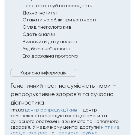
Перевірка труб на прохідність
Дахно інститут
Ставати на облік при вагітності
Огляд гінеколога київ
Сдать аналізи
Визначити дату пологів
Узд брюшної полості
Еко державна програма
Корисна інформація
Генетичний тест на сумісність пари —
репродуктивне здоров’я та сучасна
діагностика
Irm.ua
центр репродукції київ
— центр
комплексної репродуктивної допомоги та
сучасного обстеження жіночого та чоловічого
здоров’я. У медичному центрі доступні
ніпт київ
,
кардіотокограф
та
перевірка труб на