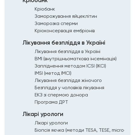
Кріобанк
Кріобанк
Заморожування яйцеклітин
Заморозка сперми
Кріоконсервація ембріонів
Лікування безпліддя в Україні
Лікування безпліддя в Україні
ВМІ (внутрішньоматкова інсемінація)
Запліднення методом ICSI (ІКСІ)
IMSI (метод ІМСІ)
Лікування безпліддя жіночого
Безпліддя у чоловіків лікування
ЕКЗ зі спермою донора
Програма ДРТ
Лікарі урологи
Лікарі урологи
Біопсія яєчка (методи ТЕSА, TESE, micro-TES