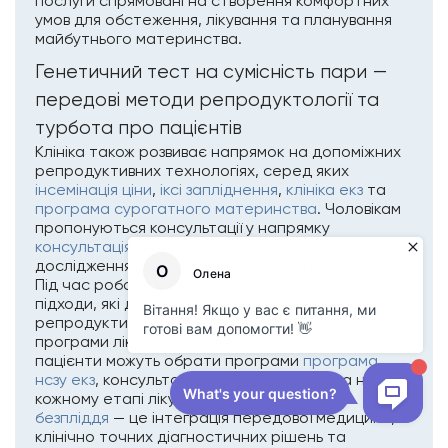
послуги спрямовані на створення комфортних
умов для обстеження, лікування та планування
майбутнього материнства.
Генетичний тест на сумісність пари —
передові методи репродуктології та
турбота про пацієнтів
Клініка також розвиває напрямок на допоміжних
репродуктивних технологіях, серед яких
інсемінація ціни
,
іксі запліднення
,
клініка екз
та
програма сурогатного материнства
. Чоловікам
пропонуються консультації у напрямку
консультація андролога
, діагностичні
дослідження
біопсія яєчок
і
здача спермограми
.
Під час роботи ми впроваджуємо сучасні
підходи, які допомагають вирішувати питання
репродуктивного здоров’я та підбирати
програми лікування для кожної пари Окремо
пацієнти можуть обрати програми
програма
нсзу екз
, консультації лікарів та підтримка на
кожному етапі лікування.
клініка лікування
безпліддя
— це інтеграція передової медицини,
клінічно точних діагностичних рішень та