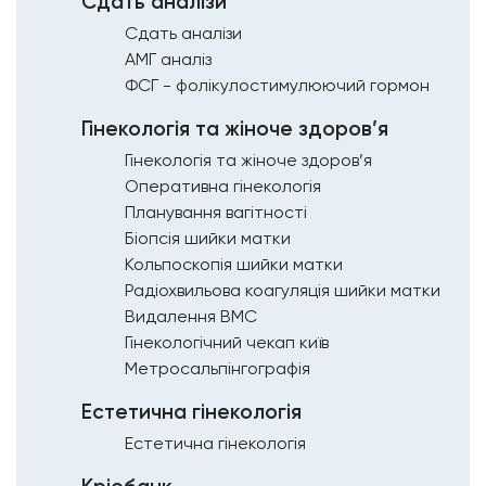
Сдать аналізи
Сдать аналізи
АМГ аналіз
ФСГ - фолікулостимулюючий гормон
Гінекологія та жіноче здоров’я
Гінекологія та жіноче здоров’я
Оперативна гінекологія
Планування вагітності
Біопсія шийки матки
Кольпоскопія шийки матки
Радіохвильова коагуляція шийки матки
Видалення ВМС
Гінекологічний чекап київ
Метросальпінгографія
Естетична гінекологія
Естетична гінекологія