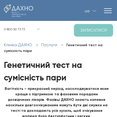
ua
Київ, вул. Загорівська, 1, Р-2
0 800 50 73 73
ЗАПИСАТИСЯ
8:00 - 21:00 пн-нд
Клініка ДАХНО
Послуги
→
→
Генетичний тест на
сумісність пари
Генетичний тест на
сумісність пари
Вагітність – прекрасний період, насолоджуватися яким
краще з підтримкою та фаховими порадами
досвідчених лікарів. Фахівці ДАХНО знають напевне
наскільки довгоочікуваними можуть бути дві смужки на
тесті та докладають усіх зусиль, щоб очікування
малюка було безтурботним і легким.