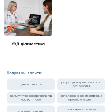
УЗД діагностика
Популярні запити:
розрахунок дати пологів по
ціни на аналізи
даті зачаття
калькулятор набору ваги під
запалення жіночих статевих
час вагітності
органів лікування
розрахунок терміну
аналізи гормонів