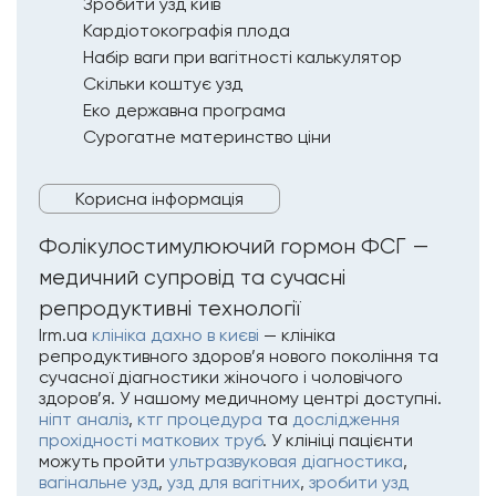
Зробити узд київ
Кардіотокографія плода
Набір ваги при вагітності калькулятор
Скільки коштує узд
Еко державна програма
Сурогатне материнство ціни
Корисна інформація
Фолікулостимулюючий гормон ФСГ —
медичний супровід та сучасні
репродуктивні технології
Irm.ua
клініка дахно в києві
— клініка
репродуктивного здоров’я нового покоління та
сучасної діагностики жіночого і чоловічого
здоров’я. У нашому медичному центрі доступні.
ніпт аналіз
,
ктг процедура
та
дослідження
прохідності маткових труб
. У клініці пацієнти
можуть пройти
ультразвуковая діагностика
,
вагінальне узд
,
узд для вагітних
,
зробити узд