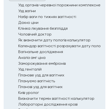
Узд органів черевної порожнини комплексне
Узд вагіни
Набір ваги по тижнях вагітності
Дахно ціни
Клініка лікування безпліддя
Чоловічий доктор
Як визначити дату пологів калькулятор
Календар вагітності розрахувати дату пологів
Вагінальне дослідження
Аналіз амг ціна
Заморожування ембріонів
Узд геніталій
Планове узд для вагітних
Плануємо вагітність
Планові узд для вагітних
Київ уролог
Визначити термін вагітності калькулятор
Лабораторні дослідження крові