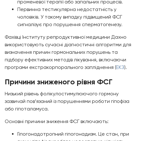
променевої терапії або запальних процесів.
Первинна тестикулярна недостатність у
чоловіків. У такому випадку підвищений ФСГ
сигналізує про порушення сперматогенезу.
Фахівці Інституту репродуктивної медицини Дахно
використовують сучасні діагностичні алгоритми для
визначення причин гормональних порушень та
підбору ефективних методів лікування, включаючи
програми екстракорпорального запліднення (
ЕКЗ
).
Причини зниженого рівня ФСГ
Низький рівень фолікулостимулюючого гормону
зазвичай пов’язаний із порушеннями роботи гіпофіза
або гіпоталамуса.
Основні причини зниження ФСГ включають:
Гіпогонадотропний гіпогонадизм. Це стан, при