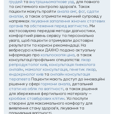
грудей
та
внутрішньоматкове узд
, для повного
та системного контролю здоров’я. Також
пацієнти можуть пройти
аналіз амг
,
фсг
,
сдати
аналізи
, а також отримати медичний супровід у
напрямках
лікування запалення жіночих статевих
органів
та
обстеження перед вагітністю
. Ми
застосовуємо передові методи діагностики,
комфортний рівень сервісу та персональна
увага, щоб пацієнти отримували достовірні
результати та корисні рекомендації. На
вебресурсі клініки ДАХНО подано актуальну
інформацію про
кольпоскопія ціна
, а також
консультації профільних спеціалістів:
лікар
репродуктолог київ
,
консультація гінеколога
онлайн
,
мамолог консультація
,
генетик лікар
,
ендокрінолог київ
та
онлайн консультація
терапевта
Пацієнти мають доступ до інноваційні
рішення у сфері
гормони аналіз
, детальний
стати на облік по вагітності
, а також рішення
для збереження фертильного матеріалу —
кріобанк стовбурових клітин
. Усі послуги
створені для максимального комфорту для
виявлення стану здоров’я, лікування та
планування вагітності.