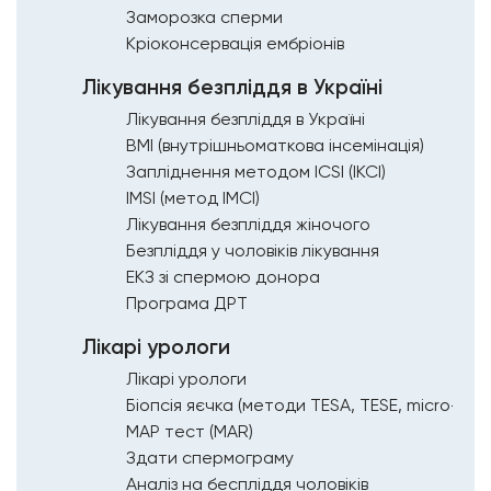
Заморозка сперми
Кріоконсервація ембріонів
Лікування безпліддя в Україні
Лікування безпліддя в Україні
ВМІ (внутрішньоматкова інсемінація)
Запліднення методом ICSI (ІКСІ)
IMSI (метод ІМСІ)
Лікування безпліддя жіночого
Безпліддя у чоловіків лікування
ЕКЗ зі спермою донора
Програма ДРТ
Лікарі урологи
Лікарі урологи
Біопсія яєчка (методи ТЕSА, TESE, micro-TES
МАР тест (MAR)
Здати спермограму
Аналіз на беспліддя чоловіків