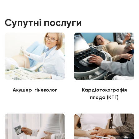
Супутні послуги
Акушер-гінеколог
Кардіотокографія
плода (КТГ)