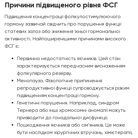
Причини підвищеного рівня ФСГ
Підвищення концентрації фолікулостимулюючого
гормону зазвичай свідчить про порушення функції
статевих залоз або зниження їхньої гормональної
активності. Найпоширенішими причинами високого
ФСГ є:
Первинна недостатність яєчників. Цей стан
характеризується передчасним виснаженням
фолікулярного резерву.
Менопауза. Фізіологічне припинення
репродуктивної функції супроводжується різким
підвищенням концентрації гормону.
Генетичні порушення. Наприклад, синдром
Тернера або інші хромосомні аномалії можуть
призводити до гонадальної дисфункції.
Пошкодження яєчників або сім’яників. Це може
бути наслідком хірургічних втручань, хімієтерапії,