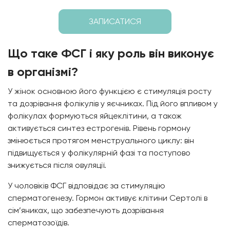
ЗАПИСАТИСЯ
Що таке ФСГ і яку роль він виконує
в організмі?
У жінок основною його функцією є стимуляція росту
та дозрівання фолікулів у яєчниках. Під його впливом у
фолікулах формуються яйцеклітини, а також
активується синтез естрогенів. Рівень гормону
змінюється протягом менструального циклу: він
підвищується у фолікулярній фазі та поступово
знижується після овуляції.
У чоловіків ФСГ відповідає за стимуляцію
сперматогенезу. Гормон активує клітини Сертолі в
сім’яниках, що забезпечують дозрівання
сперматозоїдів.