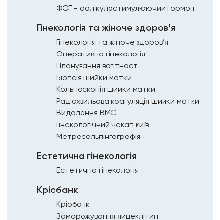
ФСГ - фолікулостимулюючий гормон
Гінекологія та жіноче здоров’я
Гінекологія та жіноче здоров’я
Оперативна гінекологія
Планування вагітності
Біопсія шийки матки
Кольпоскопія шийки матки
Радіохвильова коагуляція шийки матки
Видалення ВМС
Гінекологічний чекап київ
Метросальпінгографія
Естетична гінекологія
Естетична гінекологія
Кріобанк
Кріобанк
Заморожування яйцеклітин