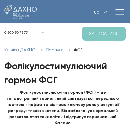
ua
Київ, вул. Загорівська, 1, Р-2
0 800 50 73 73
ЗАПИСАТИСЯ
8:00 - 21:00 пн-нд
Клініка ДАХНО
Послуги
→
→
ФСГ
Фолікулостимулюючий
гормон ФСГ
Фолікулостимулюючий гормон (ФСГ) – це
гонадотропний гормон, який синтезується передньою
часткою гіпофіза та відіграє ключову роль у регуляції
репродуктивної системи. Він забезпечує нормальний
розвиток статевих клітин і підтримує гормональний
баланс.