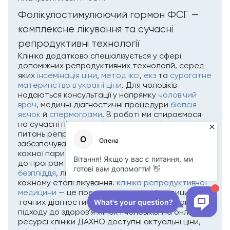
Фолікулостимулюючий гормон ФСГ —
комплексне лікування та сучасні
репродуктивні технології
Клініка додатково спеціалізується у сфері
допоміжних репродуктивних технологій, серед
яких
інсемінація ціни
,
метод іксі
,
екз
та
сурогатне
материнство в україні ціни
. Для чоловіків
надаються консультації у напрямку
чоловічий
врач
, медичні діагностичні процедури
біопсія
яєчок
й
спермограми
. В роботі ми спираємося
на сучасні підходи, які сприяють вирішенню
питань репродуктивного здоров’я та
забезпечувати підбір програм лікування для
кожної пари Додатково пацієнти мають доступ
до програм
державна програма лікування
безпліддя
, лікарська підтримка та консультації на
кожному етапі лікування.
клініка репродуктивної
медицини
— це поєднання сучасної медицини,
точних діагностичних рішень та інтегрованого
підходу до здоров’я жінок і чоловіків. На онлайн-
ресурсі клініки ДАХНО доступні актуальні ціни,