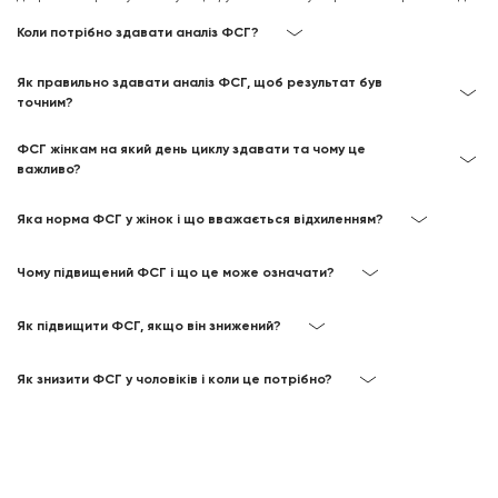
Коли потрібно здавати аналіз ФСГ?
Як правильно здавати аналіз ФСГ, щоб результат був
точним?
ФСГ жінкам на який день циклу здавати та чому це
важливо?
Яка норма ФСГ у жінок і що вважається відхиленням?
Чому підвищений ФСГ і що це може означати?
Як підвищити ФСГ, якщо він знижений?
Як знизити ФСГ у чоловіків і коли це потрібно?