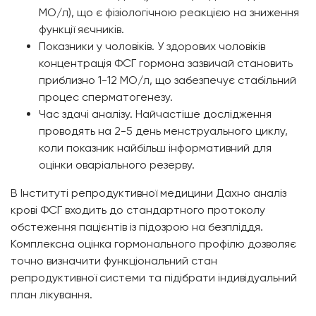
МО/л), що є фізіологічною реакцією на зниження
функції яєчників.
Показники у чоловіків. У здорових чоловіків
концентрація ФСГ гормона зазвичай становить
приблизно 1-12 МО/л, що забезпечує стабільний
процес сперматогенезу.
Час здачі аналізу. Найчастіше дослідження
проводять на 2-5 день менструального циклу,
коли показник найбільш інформативний для
оцінки оваріального резерву.
В Інституті репродуктивної медицини Дахно аналіз
крові ФСГ входить до стандартного протоколу
обстеження пацієнтів із підозрою на безпліддя.
Комплексна оцінка гормонального профілю дозволяє
точно визначити функціональний стан
репродуктивної системи та підібрати індивідуальний
план лікування.