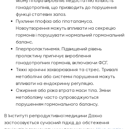
якому гіпофіз виробляє недостатню кількість
гонадотропінів, що призводить до порушення
функції статевих залоз.
Пухлини гіпофіза або гіпоталамуса.
Новоутворення можуть впливати на секрецію
гормонів і порушувати нормальний гормональний
баланс.
Гіперпролактинемія. Підвищений рівень
пролактину пригнічує вироблення
гонадотропних гормонів, включаючи ФСГ.
Тяжкі хронічні захворювання та стрес. Тривалі
метаболічні або системні порушення можуть
впливати на ендокринну регуляцію.
Ожиріння або різка втрата маси тіла. Зміни
метаболізму часто супроводжуються
порушенням гормонального балансу.
В Інституті репродуктивної медицини Дахно
застосовується сучасний підхід до обстеження