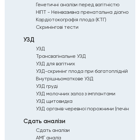
Генетичні аналізи перед вагітністю
НІПТ - Неінвазивна пренатальна діагностик
Кардіотокографія плода (КТГ)
Скринінгові тести
УЗД
УЗД
Трансвагінальне УЗД
УЗД для вагітних
Внутрішньоматкове УЗД
УЗД груді
УЗД молочних залоз з імплантами
УЗД щитовидка
Сдать аналізи
Сдать аналізи
АМГ аналіз