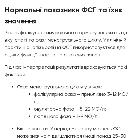
Нормальні показники ФСГ та їхнє
значення
Рівень фолікулостимулюючого гормону залежить від
віку, статі та фази менструального циклу. У клінічній
практиці аналіз крові на ФСГ використовується для
оцінки функції гіпофіза та статевих залоз.
Під час інтерпретації результатів враховуються такі
фактори:
Фаза менструального циклу у жінок:
фолікулярна фаза – приблизно 3-12 МО/
л;
овуляторна фаза – 5-22 МО/л;
лютеїнова фаза – 1-9 МО/л.
Вік пацієнтки. У період менопаузи рівень ФСГ
може значно підвищуватися (іноді понад 25-30