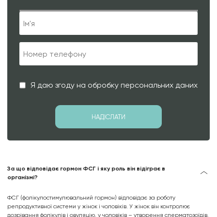
Я даю згоду на обробку персональних даних
За що відповідає гормон ФСГ і яку роль він відіграє в
організмі?
ФСГ (фолікулостимулювальний гормон) відповідає за роботу
репродуктивної системи у жінок і чоловіків. У жінок він контролює
дозрівання фолікулів і овуляцію, у чоловіків – утворення сперматозоїдів.