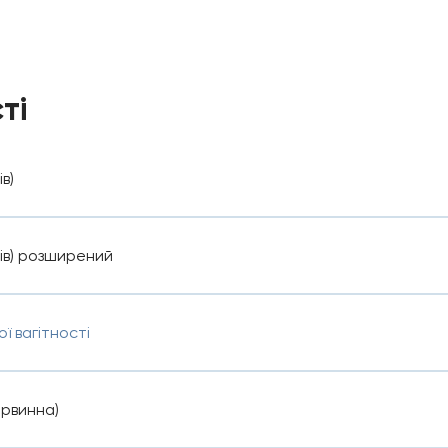
ті
в)
нів) розширений
ї вагітності
ервинна)