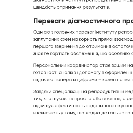
швидкість отримання результатів.
Переваги діагностичного пр
Однією з головних переваг Інституту репро
заплутаних схем на користь прямої взаємоді
першого звернення до отримання остаточно
знаєте вартість обстеження, що особливо
Персональний координатор стає вашим наді
готовності аналізів і допомогу в оформленн
видачею паперів із цифрами – кожен пацієн
Завдяки спеціалізації на репродуктивній мед
тих, хто шукає не просто обстеження, а ре
підвищує ефективність подальшого лікуванн
впевненість у тому, що жодна деталь не за