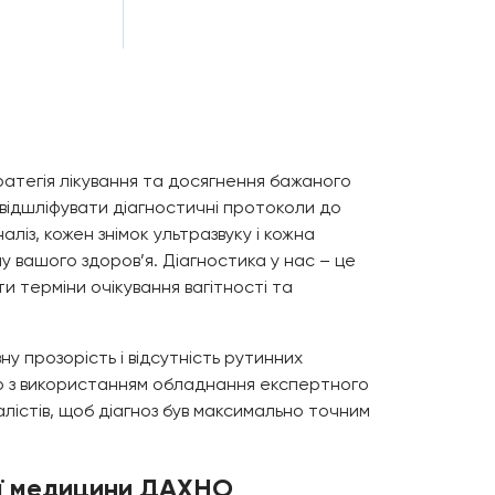
атегія лікування та досягнення бажаного
відшліфувати діагностичні протоколи до
із, кожен знімок ультразвуку і кожна
вашого здоров’я. Діагностика у нас – це
ти терміни очікування вагітності та
 прозорість і відсутність рутинних
но з використанням обладнання експертного
алістів, щоб діагноз був максимально точним
ої медицини ДАХНО