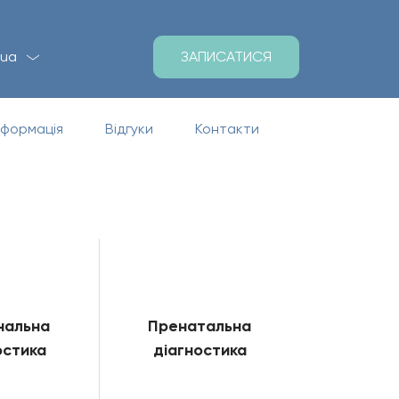
ЗАПИСАТИСЯ
ua
нформація
Відгуки
Контакти
нальна
Пренатальна
остика
діагностика