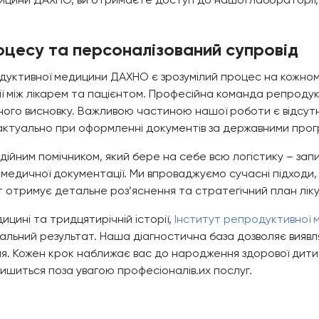
оцесу та персоналізований супровід
дуктивної медицини ДАХНО є зрозумілий процес на кожному 
ї між лікарем та пацієнтом. Професійна команда репродук
го висновку. Важливою частиною нашої роботи є відсутніс
 актуально при оформленні документів за державними про
йним помічником, який бере на себе всю логістику – зап
і медичної документації. Ми впроваджуємо сучасні підходи,
т отримує детальне роз’яснення та стратегічний план ліку
ицині та тридцятирічній історії,
Інститут репродуктивної
альний результат. Наша діагностична база дозволяє виявля
я. Кожен крок наближає вас до народження здорової дити
лишиться поза увагою професіоналів.их послуг.