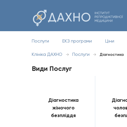
Послуги
ЕКЗ програми
Ціни
Клініка ДАХНО
Послуги
→
→
Діагностика
Види Послуг
Діагностика
Діагн
жіночого
чолов
безпліддя
безп