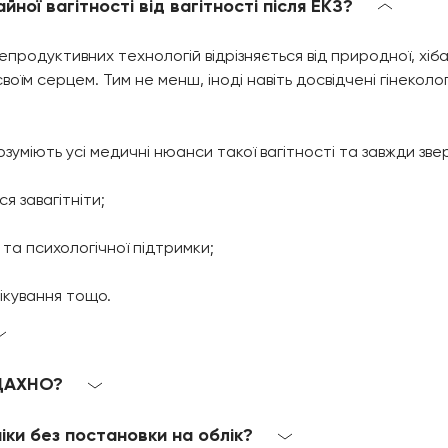
ної вагітності від вагітності після ЕКЗ?
епродуктивних технологій відрізняється від природної, хіб
воїм серцем. Тим не менш, іноді навіть досвідчені гінеко
зуміють усі медичні нюанси такої вагітності та завжди звер
я завагітніти;
та психологічної підтримки;
лікування тощо.
 ДАХНО?
ніки без постановки на облік?