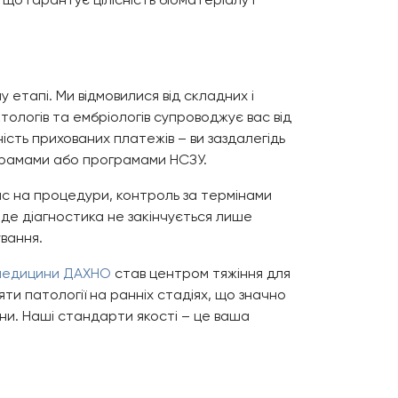
етапі. Ми відмовилися від складних і
тологів та ембріологів супроводжує вас від
ть прихованих платежів – ви заздалегідь
грамами або програмами НСЗУ.
ис на процедури, контроль за термінами
 де діагностика не закінчується лише
вання.
 медицини ДАХНО
став центром тяжіння для
ти патології на ранніх стадіях, що значно
ни. Наші стандарти якості – це ваша