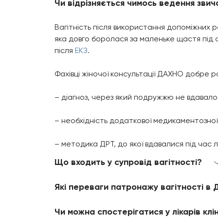
Чи відрізняється чимось ведення звичай
Вагітність після використання допоміжних р
яка довго боролася за маленьке щастя під с
після
ЕКЗ
.
Фахівці жіночої консультації ДАХНО добре ро
– діагноз, через який подружжю не вдавалос
– необхідність додаткової медикаментозної 
– методика ДРТ, до якої вдавалися під час 
Що входить у супровід вагітності?
Які переваги патронажу вагітності в
Чи можна спостерігатися у лікарів клі