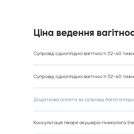
Ціна ведення вагітнос
Супровід одноплідної вагітності (12-40 тижні
Супровід одноплідної вагітності (12-40 тиж
Додаткова оплата за супровід багатоплідно
Консультація лікаря акушера-гінеколога (п