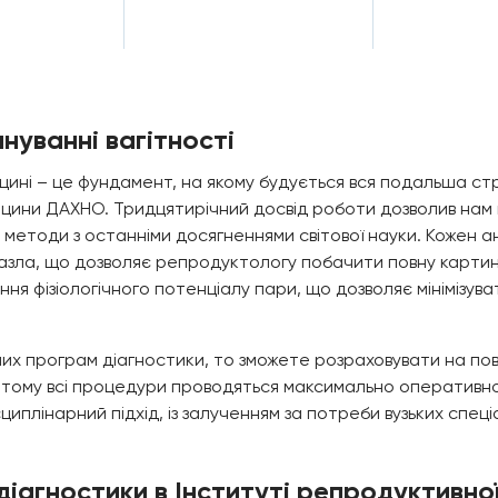
нуванні вагітності
ині – це фундамент, на якому будується вся подальша стр
ицини ДАХНО. Тридцятирічний досвід роботи дозволив нам 
етоди з останніми досягненнями світової науки. Кожен анал
ла, що дозволяє репродуктологу побачити повну картину 
ня фізіологічного потенціалу пари, що дозволяє мінімізува
х програм діагностики, то зможете розраховувати на повну
в, тому всі процедури проводяться максимально оператив
плінарний підхід, із залученням за потреби вузьких спеці
діагностики в Інституті репродуктивн