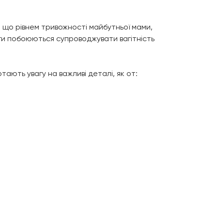
а що рівнем тривожності майбутньої мами,
логи побоюються супроводжувати вагітність
тають увагу на важливі деталі, як от: