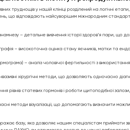
х труднощів у нашій клініці розділений на логічні етапи,
нь, що відповідають найсуворішим міжнародним стандарта
анамнезу – детальне вивчення історії здоров’я пари, що д
графія – високоточна оцінка стану яєчників, матки та енд
мограма) – аналіз чоловічої фертильності з використанням
інвазивні хірургічні методи, що дозволяють одночасно діа
ня рівнів статевих гормонів і роботи щитоподібної залози,
часні методи візуалізації, що допомагають визначити можли
ображає базу, яка дозволяє нашим спеціалістам приймати з
ицини ДАХНО, ви отримаєте доступ до нашої лабораторії, щ