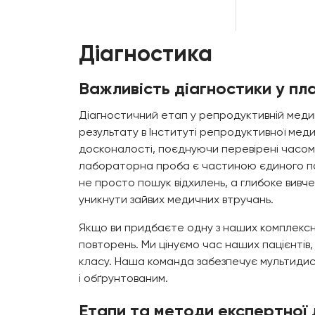
Діагностика
Важливість діагностики у пла
Діагностичний етап у репродуктивній медиц
результату в Інституті репродуктивної мед
досконалості, поєднуючи перевірені часом м
лабораторна проба є частиною єдиного паз
не просто пошук відхилень, а глибоке вивчен
уникнути зайвих медичних втручань.
Якщо ви придбаєте одну з наших комплексни
повторень. Ми цінуємо час наших пацієнті
класу. Наша команда забезпечує мультидисци
і обґрунтованим.
Етапи та методи експертної 