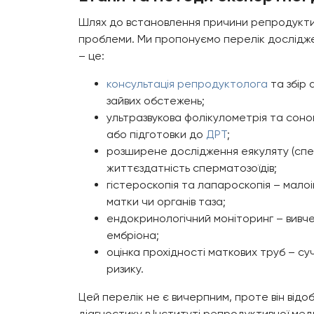
Шлях до встановлення причини репродуктивни
проблеми. Ми пропонуємо перелік дослідже
– це:
консультація репродуктолога
та збір 
зайвих обстежень;
ультразвукова фолікулометрія та соно
або підготовки до
ДРТ
;
розширене дослідження еякуляту (спер
життєздатність сперматозоїдів;
гістероскопія та лапароскопія – мало
матки чи органів таза;
ендокринологічний моніторинг – вивчен
ембріона;
оцінка прохідності маткових труб – су
ризику.
Цей перелік не є вичерпним, проте він від
діагностику в Інституті репродуктивної мед