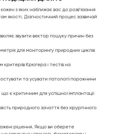
 кожен з яких наближає вас до розв’язання
м якості. Діагностичний процес зазвичай
озволяє звузити вектор пошуку причин без
ометрія для моніторингу природних циклів
 критеріїв Крюгера і тестів на
гностувати та усувати патології порожнини
 що є критичним для успішної імплантації
вість природного зачаття без хірургічного
важені рішення. Якщо ви оберете
о гарантує цілісність біоматеріалу і