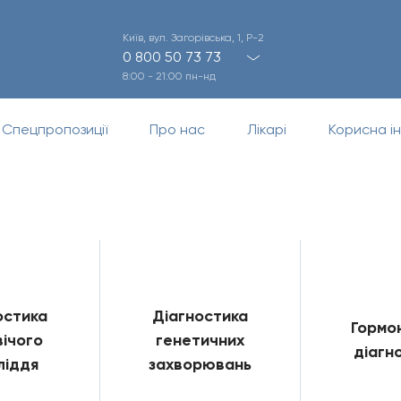
Київ, вул. Загорівська, 1, Р-2
0 800 50 73 73
8:00 - 21:00 пн-нд
Спецпропозиції
Про нас
Лікарі
Корисна і
остика
Діагностика
Гормо
ічого
генетичних
діагн
ліддя
захворювань