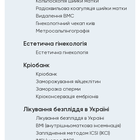
Кольпоскопія шийки матки
Радіохвильова коагуляція шийки матки
Видалення ВМС
Гінекологічний чекап київ
Метросальпінгографія
Естетична гінекологія
Естетична гінекологія
Кріобанк
Кріобанк
Заморожування яйцеклітин
Заморозка сперми
Кріоконсервація ембріонів
Лікування безпліддя в Україні
Лікування безпліддя в Україні
ВМІ (внутрішньоматкова інсемінація)
Запліднення методом ICSI (ІКСІ)