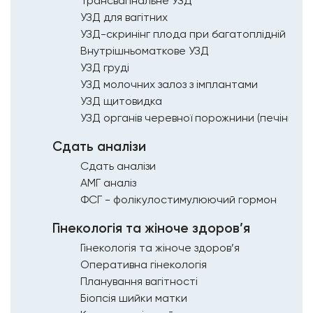
Трансвагінальне УЗД
УЗД для вагітних
Внутрішньоматкове УЗД
УЗД груді
УЗД молочних залоз з імплантами
УЗД щитовидка
Сдать аналізи
Сдать аналізи
АМГ аналіз
ФСГ - фолікулостимулюючий гормон
Гінекологія та жіноче здоров’я
Гінекологія та жіноче здоров’я
Оперативна гінекологія
Планування вагітності
Біопсія шийки матки