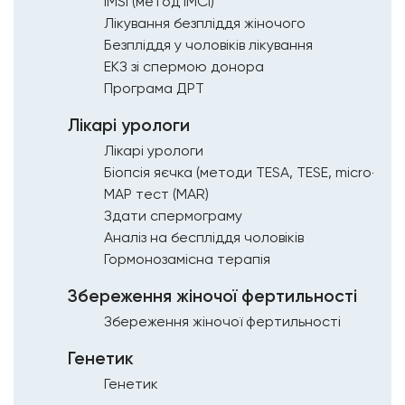
IMSI (метод ІМСІ)
Лікування безпліддя жіночого
Безпліддя у чоловіків лікування
ЕКЗ зі спермою донора
Програма ДРТ
Лікарі урологи
Лікарі урологи
Біопсія яєчка (методи ТЕSА, TESE, micro-TES
МАР тест (MAR)
Здати спермограму
Аналіз на беспліддя чоловіків
Гормонозамісна терапія
Збереження жіночої фертильності
Збереження жіночої фертильності
Генетик
Генетик