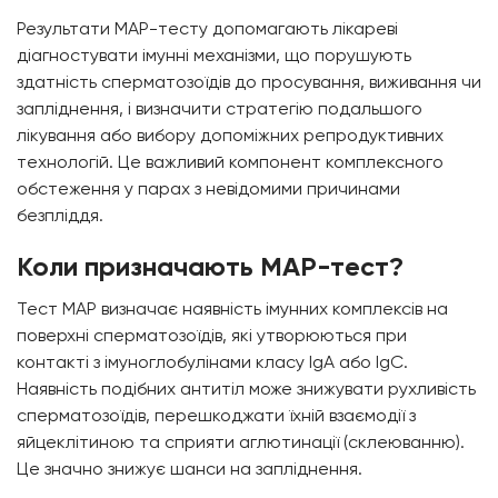
Результати МАР-тесту допомагають лікареві
діагностувати імунні механізми, що порушують
здатність сперматозоїдів до просування, виживання чи
запліднення, і визначити стратегію подальшого
лікування або вибору допоміжних репродуктивних
технологій. Це важливий компонент комплексного
обстеження у парах з невідомими причинами
безпліддя.
Коли призначають МАР-тест?
Тест МАР визначає наявність імунних комплексів на
поверхні сперматозоїдів, які утворюються при
контакті з імуноглобулінами класу IgA або IgC.
Наявність подібних антитіл може знижувати рухливість
сперматозоїдів, перешкоджати їхній взаємодії з
яйцеклітиною та сприяти аглютинації (склеюванню).
Це значно знижує шанси на запліднення.