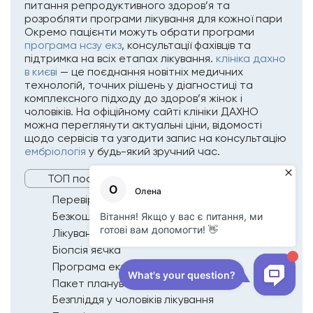
питання репродуктивного здоров’я та
розробляти програми лікування для кожної пари
Окремо пацієнти можуть обрати програми
програма нсзу екз
, консультації фахівців та
підтримка на всіх етапах лікування.
клініка дахно
в києві
— це поєднання новітніх медичних
технологій, точних рішень у діагностиці та
комплексного підходу до здоров’я жінок і
чоловіків. На офіційному сайті клініки ДАХНО
можна переглянути актуальні ціни, відомості
щодо сервісів та узгодити запис на консультацію
ембріологія
у будь-який зручний час.
ТОП послуги
Перевірка на безпліддя у чоловіків
Безкоштовне екз в україні
Лікування безпліддя в україні
Біопсія яєчка
Програма екз
Пакет планування вагітності
Безпліддя у чоловіків лікування