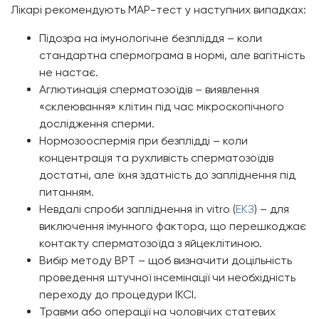
Лікарі рекомендують МАР-тест у наступних випадках:
Підозра на імунологічне безпліддя – коли
стандартна спермограма в нормі, але вагітність
не настає.
Аглютинація сперматозоїдів – виявлення
«склеювання» клітин під час мікроскопічного
дослідження сперми.
Нормозооспермія при безплідді – коли
концентрація та рухливість сперматозоїдів
достатні, але їхня здатність до запліднення під
питанням.
Невдалі спроби запліднення in vitro (
ЕКЗ
) – для
виключення імунного фактора, що перешкоджає
контакту сперматозоїда з яйцеклітиною.
Вибір методу ВРТ – щоб визначити доцільність
проведення штучної інсемінації чи необхідність
переходу до процедури ІКСІ.
Травми або операції на чоловічих статевих