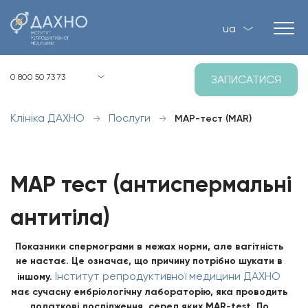
ua
Київ, вул. Загорівська, 1, Р-2
0 800 50 73 73
ЗАПИСАТИСЯ
8:00 - 21:00 пн-нд
Клініка ДАХНО
Послуги
→
→
МАР-тест (MAR)
МАР тест (антиспермальні
антитіла)
Показники спермограми в межах норми, але вагітність
не настає. Це означає, що причину потрібно шукати в
Інститут репродуктивної медицини ДАХНО
іншому.
має сучасну ембріологічну лабораторію, яка проводить
додаткові дослідження, серед яких MAR-test. По