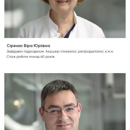
Сіренко Віра Юріївна
Завідувач підрозділом. Акушер-гінеколог, репродуктолог, к.м.н.
Стаж роботи понад 40 років