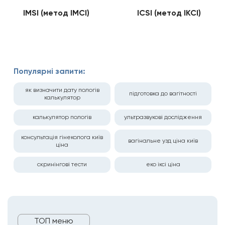
IMSI (метод ІМСІ)
ICSI (метод ІКСІ)
Популярні запити:
як визначити дату пологів
підготовка до вагітності
калькулятор
калькулятор пологів
ультразвукові дослідження
консультація гінеколога київ
вагінальне узд ціна київ
ціна
скринінгові тести
еко іксі ціна
ТОП меню