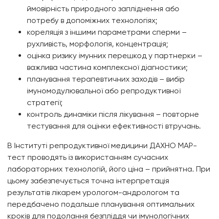
ймовірність природного запліднення або
потребу в допоміжних технологіях;
кореляція з іншими параметрами сперми –
рухливість, морфологія, концентрація;
оцінка ризику імунних перешкод у партнерки –
важлива частина комплексної діагностики;
планування терапевтичних заходів – вибір
імуномодулювальної або репродуктивної
стратегії;
контроль динаміки після лікування – повторне
тестування для оцінки ефективності втручань.
В Інституті репродуктивної медицини ДАХНО МАР-
тест проводять із використанням сучасних
лабораторних технологій, його ціна – прийнятна. При
цьому забезпечується точна інтерпретація
результатів лікарем урологом-андрологом та
передбачено подальше планування оптимальних
кроків для подолання безпліддя чи імунологічних