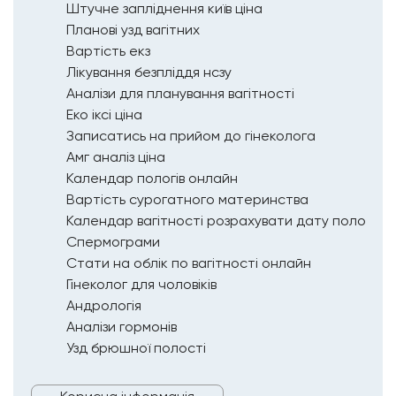
Штучне запліднення київ ціна
Планові узд вагітних
Вартість екз
Лікування безпліддя нсзу
Аналізи для планування вагітності
Еко іксі ціна
Записатись на прийом до гінеколога
Амг аналіз ціна
Календар пологів онлайн
Вартість сурогатного материнства
Календар вагітності розрахувати дату пологів
Спермограми
Стати на облік по вагітності онлайн
Гінеколог для чоловіків
Андрологія
Аналізи гормонів
Узд брюшної полості