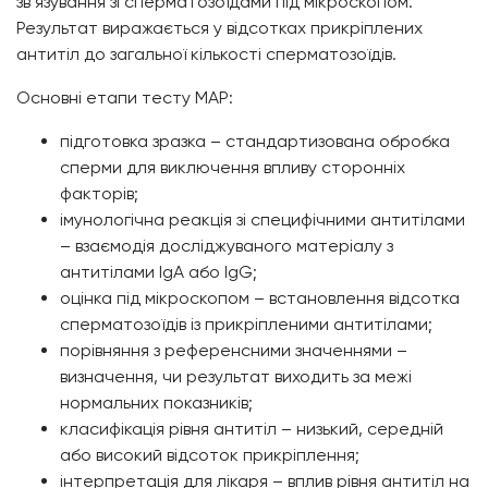
зв’язування зі сперматозоїдами під мікроскопом.
Результат виражається у відсотках прикріплених
антитіл до загальної кількості сперматозоїдів.
Основні етапи тесту МАР:
підготовка зразка – стандартизована обробка
сперми для виключення впливу сторонніх
факторів;
імунологічна реакція зі специфічними антитілами
– взаємодія досліджуваного матеріалу з
антитілами IgA або IgG;
оцінка під мікроскопом – встановлення відсотка
сперматозоїдів із прикріпленими антитілами;
порівняння з референсними значеннями –
визначення, чи результат виходить за межі
нормальних показників;
класифікація рівня антитіл – низький, середній
або високий відсоток прикріплення;
інтерпретація для лікаря – вплив рівня антитіл на