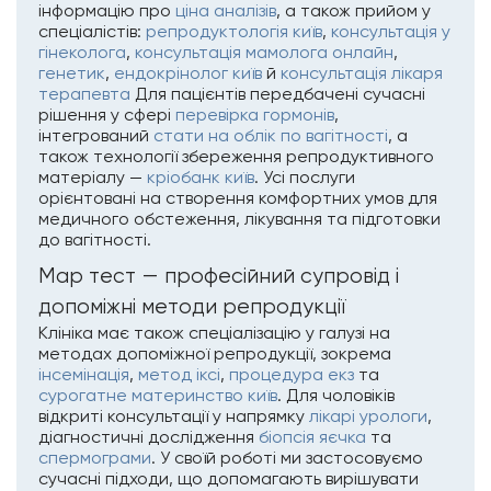
інформацію про
ціна аналізів
, а також прийом у
спеціалістів:
репродуктологія київ
,
консультація у
гінеколога
,
консультація мамолога онлайн
,
генетик
,
ендокрінолог київ
й
консультація лікаря
терапевта
Для пацієнтів передбачені сучасні
рішення у сфері
перевірка гормонів
,
інтегрований
стати на облік по вагітності
, а
також технології збереження репродуктивного
матеріалу —
кріобанк київ
. Усі послуги
орієнтовані на створення комфортних умов для
медичного обстеження, лікування та підготовки
до вагітності.
Мар тест — професійний супровід і
допоміжні методи репродукції
Клініка має також спеціалізацію у галузі на
методах допоміжної репродукції, зокрема
інсемінація
,
метод іксі
,
процедура екз
та
сурогатне материнство київ
. Для чоловіків
відкриті консультації у напрямку
лікарі урологи
,
діагностичні дослідження
біопсія яєчка
та
спермограми
. У своїй роботі ми застосовуємо
сучасні підходи, що допомагають вирішувати