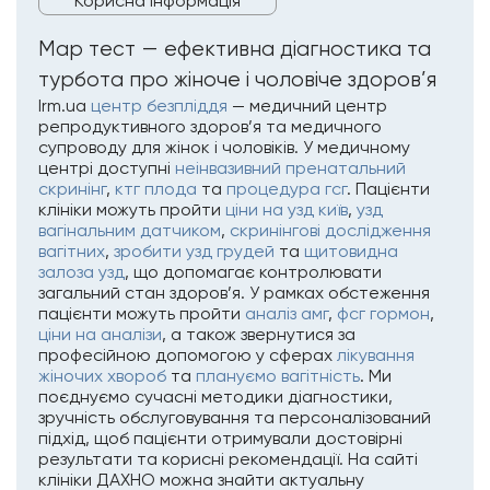
Корисна інформація
Мар тест — ефективна діагностика та
турбота про жіноче і чоловіче здоров’я
Irm.ua
центр безпліддя
— медичний центр
репродуктивного здоров’я та медичного
супроводу для жінок і чоловіків. У медичному
центрі доступні
неінвазивний пренатальний
скринінг
,
ктг плода
та
процедура гсг
. Пацієнти
клініки можуть пройти
ціни на узд київ
,
узд
вагінальним датчиком
,
скринінгові дослідження
вагітних
,
зробити узд грудей
та
щитовидна
залоза узд
, що допомагає контролювати
загальний стан здоров’я. У рамках обстеження
пацієнти можуть пройти
аналіз амг
,
фсг гормон
,
ціни на аналізи
, а також звернутися за
професійною допомогою у сферах
лікування
жіночих хвороб
та
плануємо вагітність
. Ми
поєднуємо сучасні методики діагностики,
зручність обслуговування та персоналізований
підхід, щоб пацієнти отримували достовірні
результати та корисні рекомендації. На сайті
клініки ДАХНО можна знайти актуальну