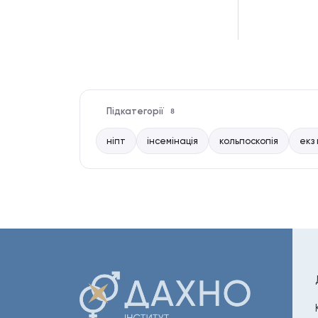
Підкатегорії
8
ніпт
інсемінація
кольпоскопія
екз 