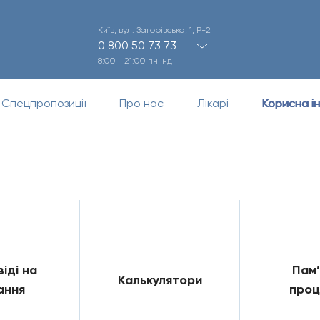
Київ, вул. Загорівська, 1, Р-2
0 800 50 73 73
8:00 - 21:00 пн-нд
Спецпропозиції
Про нас
Лікарі
Корисна і
іді на
Пам’
Калькулятори
ання
проц