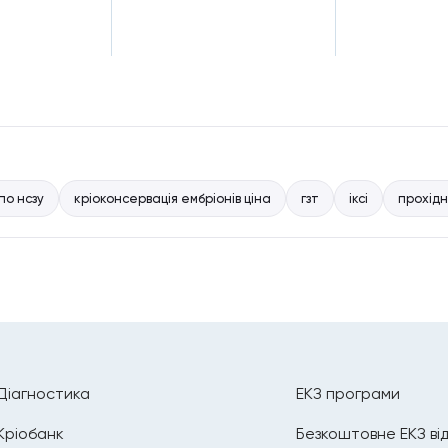
по нсзу
кріоконсервація ембріонів ціна
гзт
іксі
прохідн
Діагностика
ЕКЗ програми
Кріобанк
Безкоштовне ЕКЗ ві