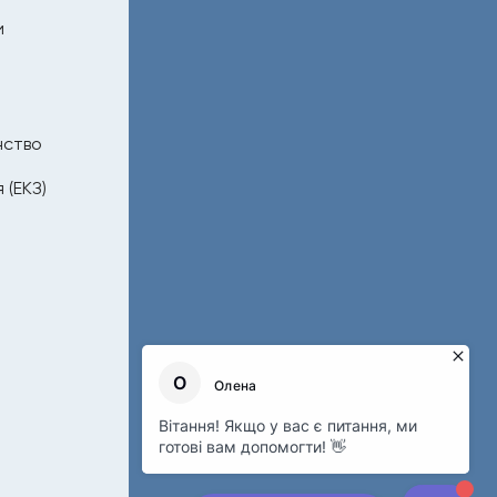
и
нство
 (ЕКЗ)