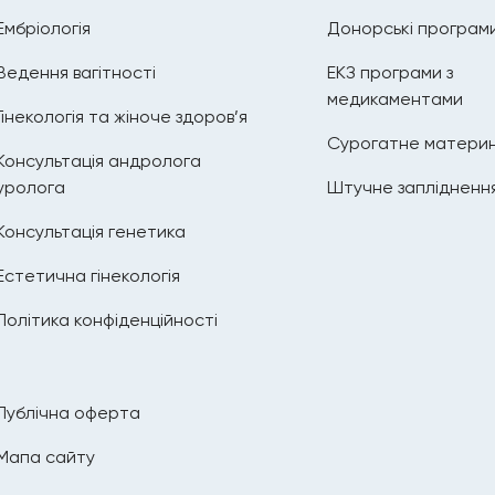
Ембріологія
Донорські програм
Ведення вагітності
ЕКЗ програми з
медикаментами
Гінекологія та жіноче здоров’я
Сурогатне матери
Консультація андролога
уролога
Штучне запліднення
Консультація генетика
Естетична гінекологія
Політика конфіденційності
Публічна оферта
Мапа сайту