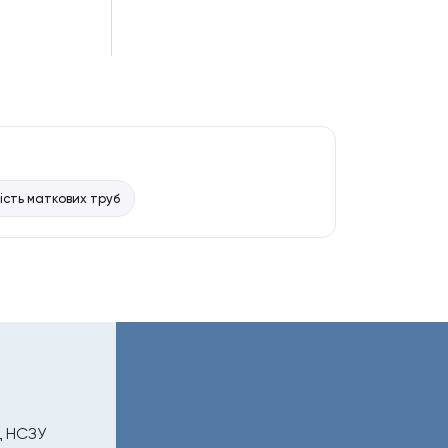
ість маткових труб
д НСЗУ