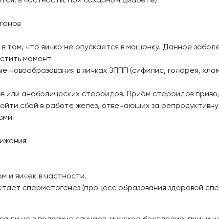
ганов
 в том, что яичко не опускается в мошонку. Данное забо
устить момент
 новообразования в яичках ЗППП (сифилис, гонорея, хлам
в или анаболических стероидов. Приём стероидов приво
изойти сбой в работе желез, отвечающих за репродуктив
ами
вижения
м и яичек в частности.
етает сперматогенез (процесс образования здоровой спе
ва ли не в половине случаев, мужское бесплодие, причины 