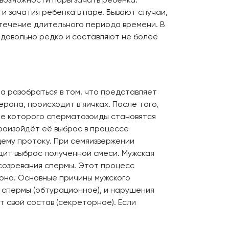
и зачатия ребёнка в паре. Бывают случаи,
 течение длительного периода времени. В
 довольно редко и составляют не более
ла разобраться в том, что представляет
рона, происходит в яичках. После того,
ате которого сперматозоиды становятся
произойдёт её выброс в процессе
ему протоку. При семяизвержении
одит выброс полученной смеси. Мужская
созревания спермы. Этот процесс
рона. Основные причины мужского
с спермы (обтурационное), и нарушения
т свой состав (секреторное). Если