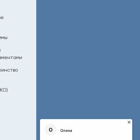
ие
ммы
я
аментами
ринство
КО)