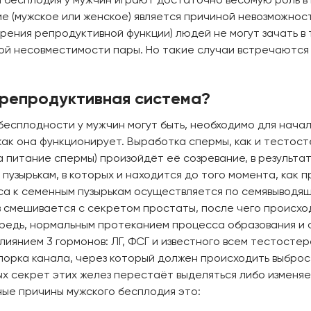
е (мужское или женское) является причиной невозможност
зрения репродуктивной функции) людей не могут зачать в
ой несовместимости пары. Но такие случаи встречаются
 репродуктивная система?
и бесплодности у мужчин могут быть, необходимо для нача
ак она функционирует. Выработка спермы, как и тестосте
за питание спермы) произойдёт её созревание, в результ
пузырькам, в которых и находится до того момента, как 
са к семенным пузырькам осуществляется по семявыводящ
ов смешивается с секретом простаты, после чего происх
редь, нормальным протеканием процесса образования и 
лиянием 3 гормонов: ЛГ, ФСГ и известного всем тестосте
упорка канала, через который должен происходить выбро
ых секрет этих желез перестаёт выделяться либо изменяе
ные причины мужского бесплодия это: