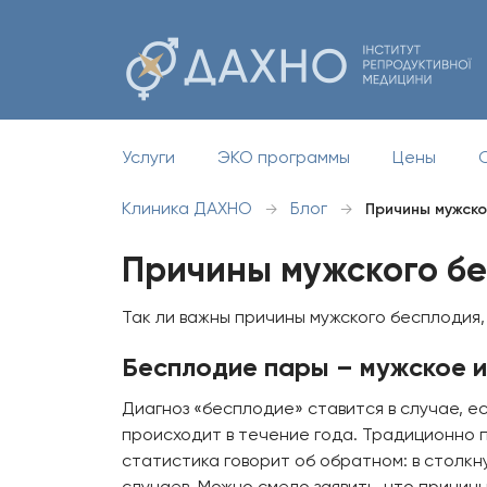
Услуги
ЭКО программы
Цены
Клиника ДАХНО
Блог
→
→
Причины мужско
Причины мужского б
Так ли важны причины мужского бесплодия,
Бесплодие пары – мужское и
Диагноз «бесплодие» ставится в случае, е
происходит в течение года. Традиционно п
статистика говорит об обратном: в столкн
случаев. Можно смело заявить, что причин