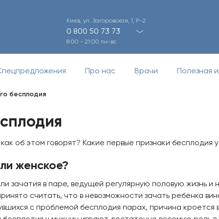
Киев, ул. Загоровская, 1, Р-2
0 800 50 73 73
8:00 - 21:00 пн-вс
Спецпредложения
Про нас
Врачи
Полезная 
го бесплодия
есплодия
 как об этом говорят? Какие первые признаки бесплодия 
ли женское?
сли зачатия в паре, ведущей регулярную половую жизнь и
ринято считать, что в невозможности зачать ребёнка ви
увшихся с проблемой бесплодия парах, причина кроется в 
ы бесплодия у мужчин играют достаточно весомую роль в