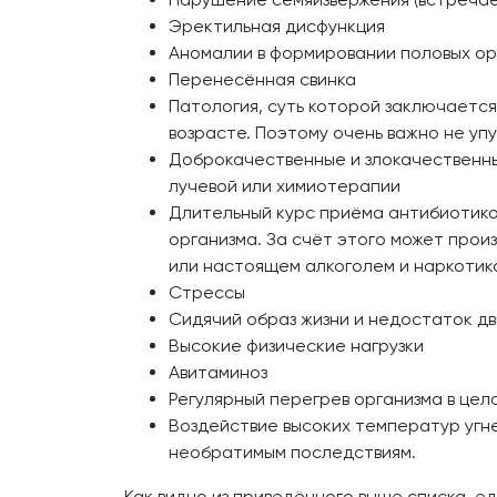
Эректильная дисфункция
Аномалии в формировании половых ор
Перенесённая свинка
Патология, суть которой заключается
возрасте. Поэтому очень важно не уп
Доброкачественные и злокачественные
лучевой или химиотерапии
Длительный курс приёма антибиотико
организма. За счёт этого может про
или настоящем алкоголем и наркотик
Стрессы
Сидячий образ жизни и недостаток д
Высокие физические нагрузки
Авитаминоз
Регулярный перегрев организма в цело
Воздействие высоких температур угн
необратимым последствиям.
Как видно из приведённого выше списка, ед