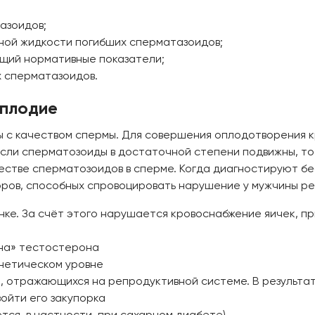
азоидов;
ной жидкости погибших сперматазоидов;
щий нормативные показатели;
х сперматазоидов.
сплодие
ы с качеством спермы. Для совершения оплодотворения 
если сперматозоиды в достаточной степени подвижны, т
естве сперматозоидов в сперме. Когда диагностируют бе
ров, способных спровоцировать нарушение у мужчины ре
ке. За счёт этого нарушается кровоснабжение яичек, пр
она» тестостерона
енетическом уровне
, отражающихся на репродуктивной системе. В результа
ойти его закупорка
ся, в частности, при сахарном диабете)