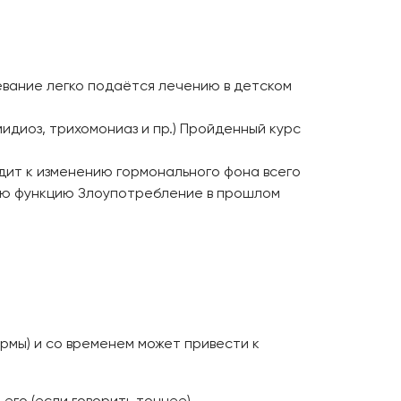
левание легко подаётся лечению в детском
идиоз, трихомониаз и пр.) Пройденный курс
дит к изменению гормонального фона всего
ную функцию Злоупотребление в прошлом
рмы) и со временем может привести к
его (если говорить точнее),