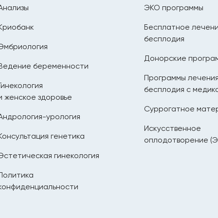
Анализы
ЭКО программы
Криобанк
Бесплатное лечен
бесплодия
Эмбриология
Донорские програ
Ведение беременности
Программы лечени
Гинекология
бесплодия с медик
и женское здоровье
Суррогатное мате
Андрология-урология
Искусственное
Консультация генетика
оплодотворение (Э
Эстетическая гинекология
Политика
конфиденциальности