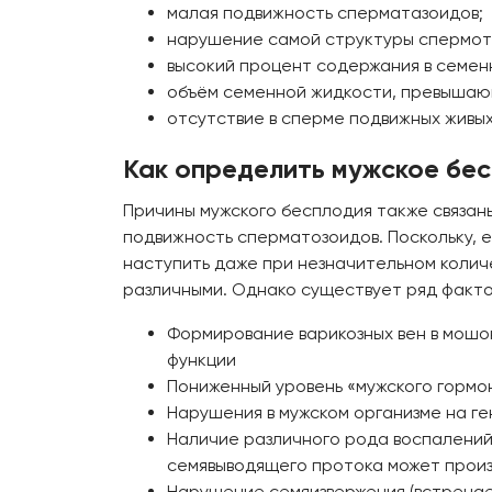
малая подвижность сперматазоидов;
нарушение самой структуры спермот
высокий процент содержания в семен
объём семенной жидкости, превышаю
отсутствие в сперме подвижных живы
Как определить мужское бе
Причины мужского бесплодия также связан
подвижность сперматозоидов. Поскольку, 
наступить даже при незначительном колич
различными. Однако существует ряд факто
Формирование варикозных вен в мошон
функции
Пониженный уровень «мужского горм
Нарушения в мужском организме на г
Наличие различного рода воспалений
семявыводящего протока может произ
Нарушение семяизвержения (встречает