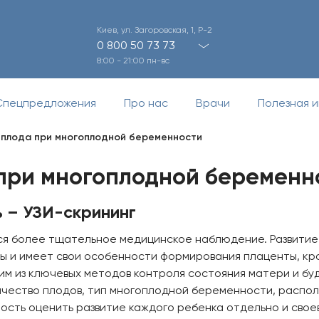
Киев, ул. Загоровская, 1, Р-2
0 800 50 73 73
8:00 - 21:00 пн-вс
Спецпредложения
Про нас
Врачи
Полезная 
 плода при многоплодной беременности
 при многоплодной беременн
 – УЗИ-скрининг
я более тщательное медицинское наблюдение. Развитие 
ны и имеет свои особенности формирования плаценты, к
им из ключевых методов контроля состояния матери и б
ичество плодов, тип многоплодной беременности, распо
ность оценить развитие каждого ребенка отдельно и свое