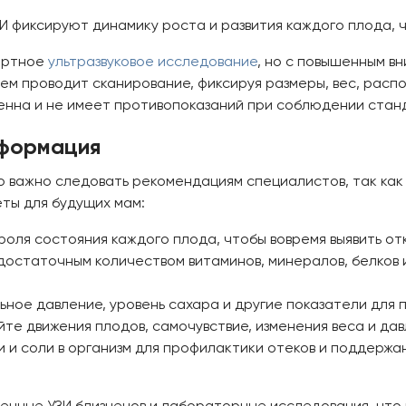
И фиксируют динамику роста и развития каждого плода, 
дартное
ультразвуковое исследование
, но с повышенным в
атем проводит сканирование, фиксируя размеры, вес, рас
енна и не имеет противопоказаний при соблюдении стан
нформация
важно следовать рекомендациям специалистов, так как р
еты для будущих мам:
роля состояния каждого плода, чтобы вовремя выявить о
остаточным количеством витаминов, минералов, белков и
ьное давление, уровень сахара и другие показатели для
те движения плодов, самочувствие, изменения веса и да
 и соли в организм для профилактики отеков и поддерж
енные УЗИ близнецов и лабораторные исследования, что