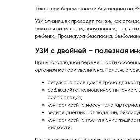
Также при беременности близнецами на УЗ
УЗИ близняшек проводят так же, как стан
ложится на кушетку, врач наносит гель, з
ребенка. Процедура безопасна, безболезн
УЗИ с двойней – полезная и
При многоплодной беременности особенно 
организм матери увеличена. Полезные сов
регулярно посещайте врача для конт
соблюдайте полноценное питание с д
роста плодов;
контролируйте массу тела, артериал
ведите дневник наблюдений, фиксируй
контролируйте поступление жидкости
жидкости.
Важно своевременно проходить все назнач