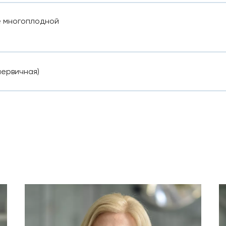
е многоплодной
первичная)