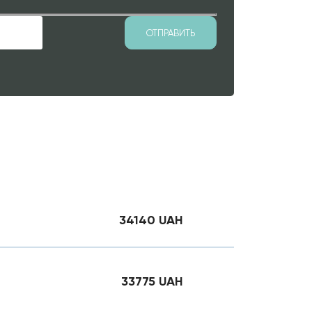
34140
UAH
33775
UAH