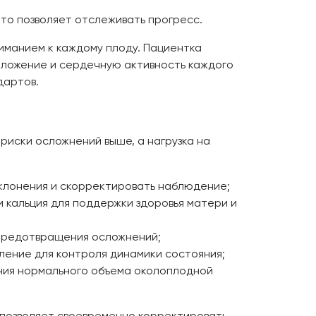
что позволяет отслеживать прогресс.
ниманием к каждому плоду. Пациентка
положение и сердечную активность каждого
дартов.
иски осложнений выше, а нагрузка на
тклонения и скорректировать наблюдение;
 кальция для поддержки здоровья матери и
 предотвращения осложнений;
вление для контроля динамики состояния;
ания нормального объема околоплодной
 позволяет своевременно корректировать