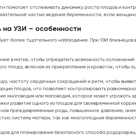
ти помогает отслеживать динамику роста плодов и конт
бязательной частью ведения беременности, если женщин
 на УЗИ – особенности
бует более тщательного наблюдения. При УЗИ близнецов
ение в матке, чтобы определить возможность осложнений
го плода, включая их прикрепление и кровоток, чтобы о
а, частоту сердечных сокращений и ритм, чтобы выявить
рции плодов, что позволяет контролировать равномернос
ие многоводия или маловодия, которое может угрожать з
жки развития одного из плодов для своевременной корре
ючая преждевременные роды, повышенное давление, анем
стую систему матери, так как многоплодная беременнос
одов для планирования безопасного способа родоразреш