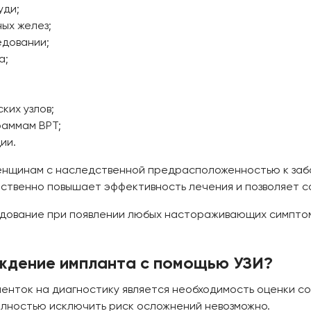
уди;
ых желез;
довании;
а;
их узлов;
раммам ВРТ;
ии.
енщинам с наследственной предрасположенностью к заб
ственно повышает эффективность лечения и позволяет со
дование при появлении любых настораживающих симптом
ждение импланта с помощью УЗИ?
енток на диагностику является необходимость оценки со
олностью исключить риск осложнений невозможно.