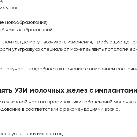
а;
х узлов;
е новообразования;
объемных образований.
мпланта, где могут возникать изменения, требующие допо
ти ультразвука специалист может выявить патологическ
а получает подробное заключение с описанием состояни
ять УЗИ молочных желез с имплантам
яется важной частью профилактики заболеваний молочных
дование в соответствии с рекомендациями врача.
сле установки имплантов;