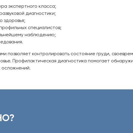
ура экспертного класса;
развуковой диагностики;
о здоровья;
 профильных специалистов;
льнейшему наблюдению;
едования.
ами позволяет контролировать состояние груди, своевре
ровье. Профилактическая диагностика помогает обнаружи
 осложнений.
НО?