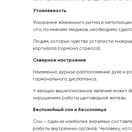
Утомляемость
Ускорение жизненного ритма и неполноценн
что, по мнению медиков, необходимо сделат
Людям, которых чувство усталости «накры
кортизола (гормона стресса).
Скверное настроение
Неизменно дурное расположение духа и ра
гормонального дисбаланса.
У женщин вышеописанное явление может б
нарушениях работы щитовидной железы.
Беспокойный сон и бессонница
Сон – один из наиболее значимых составл
работы внутренних органов. Человеку, кот