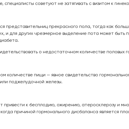
е, специалисты советуют не затягивать с визитом к гинек
ся представительниц прекрасного пола, тогда как больш
ех, и для других чрезмерное выделение пота может быть
диабета.
видетельствовать о недостаточном количестве половых 
ом количестве пищи — явное свидетельство гормонального
или поджелудочной железы.
т привести к бесплодию, ожирению, атеросклерозу и мно
, когда причиной гормонального дисбаланса является пло