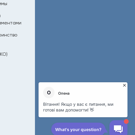
ммы
я
аментами
ринство
КО)