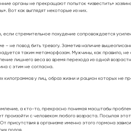
енние органы не прекращают попыток «известить» хозяин
». Вот как выглядят некоторые из них.
о, если стремительное похудение сопровождается усиле
е – не повод бить тревогу. Заметив наличие вышеописан
радуется таким метаморфозам. Мужчины, как правило, н
ление лишнего веса во время перехода из одной возраст
на с этим не согласна.
 килограммов у лиц, образ жизни и рацион которых не п
мление, а кто-то, прекрасно понимая масштабы проблемы
т произойти с человеком любого возраста. Посылая этот 
 От присутствия в организме именно этого гормона зави
их полов.