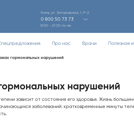
Киев, ул. Загоровская, 1, Р-2
0 800 50 73 73
8:00 - 21:00 пн-вс
Спецпредложения
Про нас
Врачи
Полезная 
аках гормональных нарушений
 гормональных нарушений
тепени зависит от состояния его здоровья. Жизнь больши
начинающихся заболеваний: кратковременные минуты тел
ть.