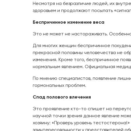
Несмотря на безразличие людей, их внутр
здоровьем и продолжают посылать «сигналы
Беспричинное изменение веса
Это не может не настораживать. Особенн
Для многих женщин беспричинное похудени
прекрасной половины человечества не об
изменения. Кроме того, беспричинное появ
нормальным явлением. Официальная медици
По мнению специалистов, появление лишних
гормональных проблем.
Спад полового влечения
Это проявление кто-то спишет на переуто
научной точки зрения данное явление може
хозяину: «Проверь уровень тестостерона!»
заинтересованности у представителей обо