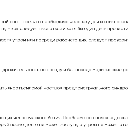
ый сон — всё, что необходимо человеку для возникновени
ь, – как следует выспаться и хотя бы один день провести
вает» утром или посреди рабочего дня, следует провери
здражительность по поводу и без повода медицинские р
ыть «неотъемлемой частью» предменструального синдром
яющих человеческого бытия. Проблемы со сном всегда яв
орый ночью долго не может заснуть, а утром не может от