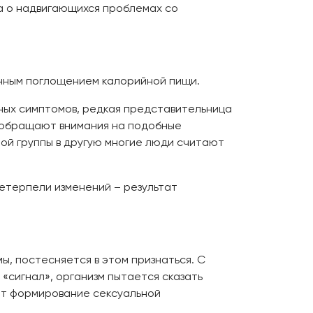
а о надвигающихся проблемах со
нным поглощением калорийной пищи.
ных симптомов, редкая представительница
е обращают внимания на подобные
ной группы в другую многие люди считают
ретерпели изменений – результат
, постесняется в этом признаться. С
«сигнал», организм пытается сказать
сит формирование сексуальной