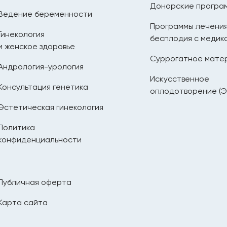
Донорские програ
Ведение беременности
Программы лечени
Гинекология
бесплодия с медик
и женское здоровье
Суррогатное мате
Андрология-урология
Искусственное
Консультация генетика
оплодотворение (Э
Эстетическая гинекология
Политика
конфиденциальности
Публичная оферта
Карта сайта