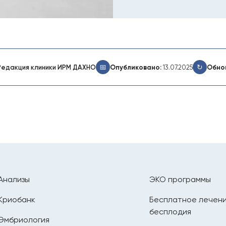
📅
↻
Редакция клиники ИРМ ДАХНО
Опубликовано:
13.07.2025
Обно
Анализы
ЭКО программы
Криобанк
Бесплатное лечен
бесплодия
Эмбриология