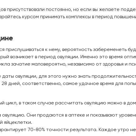
Дов присутствовали постоянно, но если вы желаете подде
арайтесь курсом принимать комплексы в период повышени
щине
ься прислушиваться к нему, вероятность забеременеть бу
рый возникает в период овуляции. Именно это время опт
икла зачатие маловероятно, независимо от здоровья и пс
 даты овуляции, для этого нужно знать продолжительнос
8 дней, соответственно, самое удачное время для попытк
 цикл, в таком случае рассчитать овуляцию можно в дом
а овуляцию. Они продаются в аптеке и показывают урове
й яйцеклетки.
арантирует 70-80% точности результата. Каждое утро н