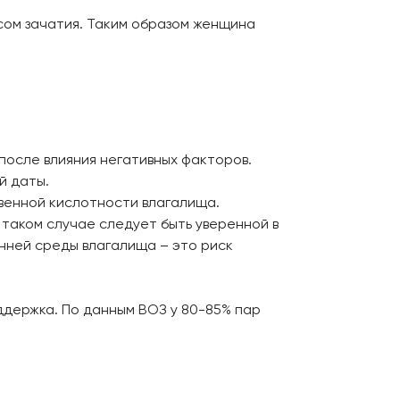
ссом зачатия. Таким образом женщина
после влияния негативных факторов.
й даты.
венной кислотности влагалища.
 таком случае следует быть уверенной в
нней среды влагалища – это риск
ддержка. По данным ВОЗ у 80-85% пар