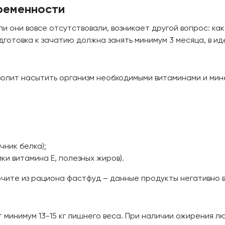
ременности
и они вовсе отсутствовали, возникает другой вопрос: как
товка к зачатию должна занять минимум 3 месяца, в идеа
олит насытить организм необходимыми витаминами и мин
чник белка);
ки витамина E, полезных жиров).
чите из рациона фастфуд – данные продукты негативно 
минимум 13-15 кг лишнего веса. При наличии ожирения лю