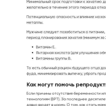
Минимальный срок подготовки к зачатию д
желательно в течение этого периода отказ
Потенциальную опасность и влияние на ка
металлы.
Мужчине следует позаботиться о питании,
период планирования зачатия (минимум за 2
Витамин E.
Янтарная кислота (для улучшения обм
Витамины группы B.
То есть обычный рацион будущего отца дол
фуда, минимизировать выпечку, убрать про
Как могут помочь репродукт
Если причины отсутствия беременности ил
технологиям (ВРТ). За последнее десятил
давно входят в норму. О том, как стать м