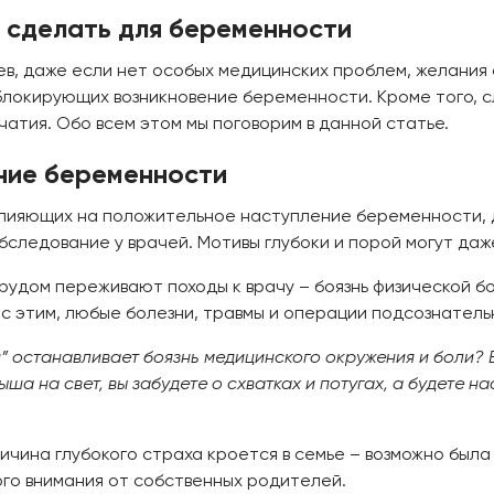
о сделать для беременности
ев, даже если нет особых медицинских проблем, желания
блокирующих возникновение беременности. Кроме того, с
чатия. Обо всем этом мы поговорим в данной статье.
ние беременности
влияющих на положительное наступление беременности, д
бследование у врачей. Мотивы глубоки и порой могут даж
рудом переживают походы к врачу – боязнь физической б
 с этим, любые болезни, травмы и операции подсознател
й” останавливает боязнь медицинского окружения и боли? 
ша на свет, вы забудете о схватках и потугах, а будете 
чина глубокого страха кроется в семье – возможно была
ого внимания от собственных родителей.