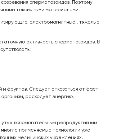
с созревания сперматозоидов. Поэтому
личными токсичными материалами.
низирующие, электромагнитные), тяжелые
статочную активность сперматозоидов. В
исутствовать:
й и фруктов. Следует отказаться от фаст-
 организм, расходует энергию.
гнуть к вспомогательным репродуктивным
, многие применяемые технологии уже
рованных медицинских учреждениях.