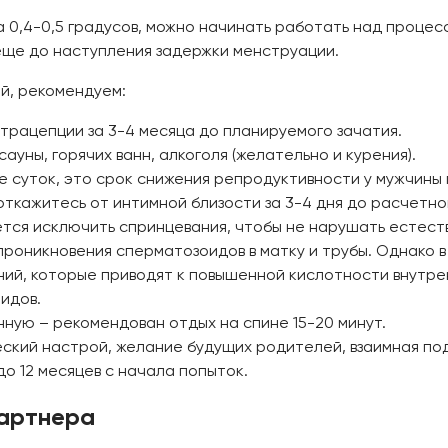
а 0,4-0,5 градусов, можно начинать работать над проце
еще до наступления задержки менструации.
ой, рекомендуем:
трацепции за 3-4 месяца до планируемого зачатия.
ауны, горячих ванн, алкоголя (желательно и курения).
 суток, это срок снижения репродуктивности у мужчины 
ткажитесь от интимной близости за 3-4 дня до расчетно
ся исключить спринцевания, чтобы не нарушать естест
проникновения сперматозоидов в матку и трубы. Однако в
ний, которые приводят к повышенной кислотности внутре
идов.
нную – рекомендован отдых на спине 15-20 минут.
еский настрой, желание будущих родителей, взаимная по
до 12 месяцев с начала попыток.
партнера