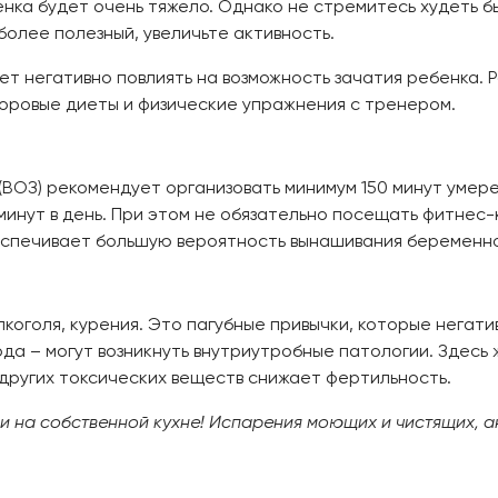
нка будет очень тяжело. Однако не стремитесь худеть б
олее полезный, увеличьте активность.
жет негативно повлиять на возможность зачатия ребенка. 
доровые диеты и физические упражнения с тренером.
ВОЗ) рекомендует организовать минимум 150 минут умере
инут в день. При этом не обязательно посещать фитнес-к
еспечивает большую вероятность вынашивания беременнос
коголя, курения. Это пагубные привычки, которые негат
да – могут возникнуть внутриутробные патологии. Здесь 
других токсических веществ снижает фертильность.
и на собственной кухне! Испарения моющих и чистящих, 