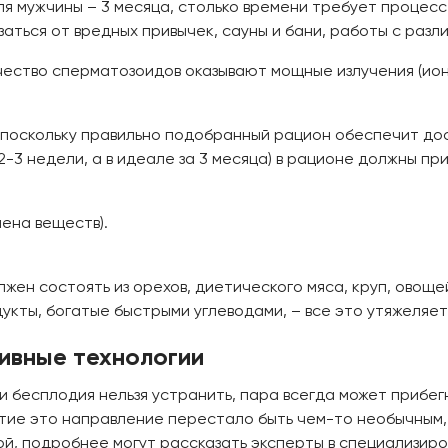
ля мужчины – 3 месяца, столько времени требует процес
аться от вредных привычек, сауны и бани, работы с раз
чество сперматозоидов оказывают мощные излучения (ио
 поскольку правильно подобранный рацион обеспечит до
-3 недели, а в идеале за 3 месяца) в рационе должны пр
ена веществ).
жен состоять из орехов, диетического мяса, круп, овоще
дукты, богатые быстрыми углеводами, – все это утяжеляет
ивные технологии
и бесплодия нельзя устранить, пара всегда может прибе
етие это направление перестало быть чем-то необычным
амой, подробнее могут рассказать эксперты в специализи