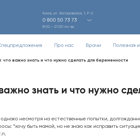
Киев, ул. Загоровская, 1, Р-2
0 800 50 73 73
8:00 - 21:00 пн-вс
Спецпредложения
Про нас
Врачи
Полезная 
й: что важно знать и что нужно сделать для беременности
 важно знать и что нужно сде
однако несмотря на естественные попытки, долгожданна
осы: “хочу быть мамой, но не знаю как исправить ситуац
.п.