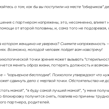
айтесь о том, как бы вы поступили на месте “обидчиков” д
шения с партнером напряжены, это, несомненно, влияет 
омощи от второй половины, и, сама того не подозревая, 
, в котором женщина не уверена? Снимите напряженность 
ях. Возможно, молодой человек пойдет вам навстречу!
сихологической точки зрения может вызывать “стерильнос
очется менять образ жизни, потерять должность и возмож
ние – “карьерное бесплодие”. Психологи утверждают что н
ожет сдвинуть дело с мертвой точки. Обстоятельства не 
стать мамой”, “я буду самой лучшей мамой”, “у меня полу
 блокировку получится снять, повлияв на причины трудн
мого партнера, родителей.