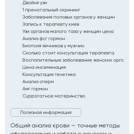
Двойня узи
1 пренатальный скрининг
Заболевания половых органов у женщин
Запись к терапевту киев
Узи органов малого таза у женщин цена
Анализ фсг гормон
Биопсия яичников у мужчин
Сколько стоит консультация терапевта
Воспалительные заболевание женских органов
Цена инсеминация
Консультация генетика
Анализ сперм
Амг гормон
Суррогатное материнство
Полезная информация
Общий анализ крови — точные методы
обследования и забота о женском и