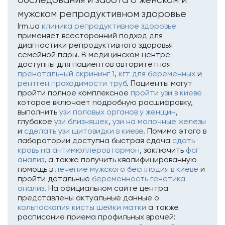
мужском репродуктивном здоровье
Irm.ua
клиника репродуктивное здоровье
применяет всесторонний подход для
диагностики репродуктивного здоровья
семейной пары. В медицинском центре
доступны для пациентов авторитетная
пренатальный скрининг 1
,
кгт для беременных
и
рентген проходимости труб
. Пациенты могут
пройти полное комплексное
пройти узи в киеве
которое включает подробную расшифровку,
выполнить
узи половых органов у женщин
,
глубокое
узи близняшек
,
узи на молочные железы
и
сделать узи щитовидки в киеве
. Помимо этого в
лаборатории доступна быстрая сдача
сдать
кровь на антимюллеров гормон
, заключить
фсг
анализ
, а также получить квалифицированную
помощь в
лечение мужского бесплодия в киеве
и
пройти детальные
беременность генетика
анализ
. На официальном сайте центра
представлены актуальные данные о
кольпоскопия кисты шейки матки
а также
расписание приема профильных врачей: