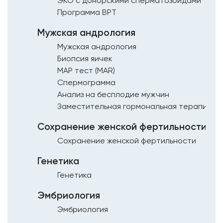
ЭКО с донорскими сперматозоидами
Программа ВРТ
Мужская андрология
Мужская андрология
Биопсия яичек
МАР тест (MAR)
Спермограмма
Анализ на бесплодие мужчин
Заместительная гормональная терапия
Сохранение женской фертильности
Сохранение женской фертильности
Генетика
Генетика
Эмбриология
Эмбриология