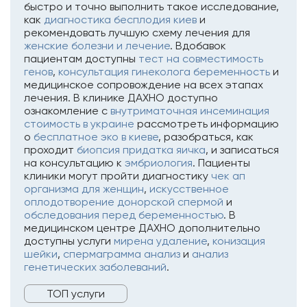
быстро и точно выполнить такое исследование,
как
диагностика бесплодия киев
и
рекомендовать лучшую схему лечения для
женские болезни и лечение
. Вдобавок
пациентам доступны
тест на совместимость
генов
,
консультация гинеколога беременность
и
медицинское сопровождение на всех этапах
лечения. В клинике ДАХНО доступно
ознакомление с
внутриматочная инсеминация
стоимость в украине
рассмотреть информацию
о
бесплатное эко в киеве
, разобраться, как
проходит
биопсия придатка яичка
, и записаться
на консультацию к
эмбриология
. Пациенты
клиники могут пройти диагностику
чек ап
организма для женщин
,
искусственное
оплодотворение донорской спермой
и
обследования перед беременностью
. В
медицинском центре ДАХНО дополнительно
доступны услуги
мирена удаление
,
конизация
шейки
,
спермаграмма анализ
и
анализ
генетических заболеваний
.
ТОП услуги