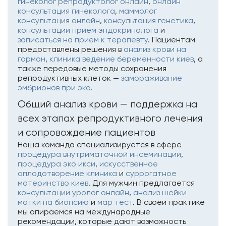
гинеколог репродуктолог онлайн
,
онлайн
консультация гинеколога
,
маммолог
консультация онлайн
,
консультация генетика
,
консультации прием эндокринолога
и
записаться на прием к терапевту
. Пациентам
предоставлены решения в
анализ крови на
гормон
,
клиника ведение беременности киев
, а
также передовые методы сохранения
репродуктивных клеток —
замораживание
эмбрионов при эко
.
Общий анализ крови — поддержка на
всех этапах репродуктивного лечения
и сопровождение пациентов
Наша команда специализируется в сфере
процедура внутриматочной инсеминации
,
процедура эко икси
,
искусственное
оплодотворение клиника
и
суррогатное
материнство киев
. Для мужчин предлагается
консультации уролог онлайн
,
анализ шейки
матки на биопсию
и
мар тест
. В своей практике
мы опираемся на международные
рекомендации, которые дают возможность