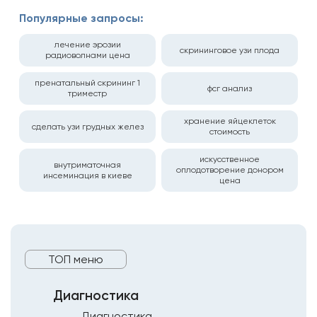
Популярные запросы:
лечение эрозии
скрининговое узи плода
радиоволнами цена
пренатальный скрининг 1
фсг анализ
триместр
хранение яйцеклеток
сделать узи грудных желез
стоимость
искусственное
внутриматочная
оплодотворение донором
инсеминация в киеве
цена
ТОП меню
Диагностика
Диагностика