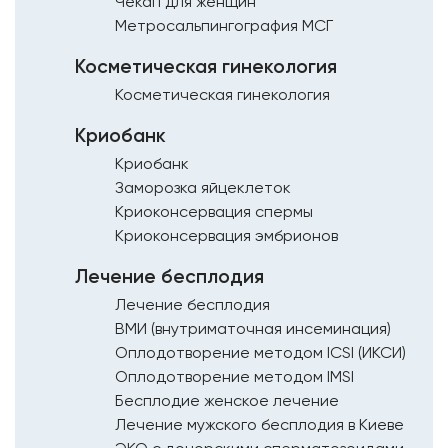
Чекап для женщин
Метросальпингография МСГ
Косметическая гинекология
Косметическая гинекология
Криобанк
Криобанк
Заморозка яйцеклеток
Криоконсервация спермы
Криоконсервация эмбрионов
Лечение бесплодия
Лечение бесплодия
ВМИ (внутриматочная инсеминация)
Оплодотворение методом ICSI (ИКСИ)
Оплодотворение методом IMSI
Бесплодие женское лечение
Лечение мужского бесплодия в Киеве